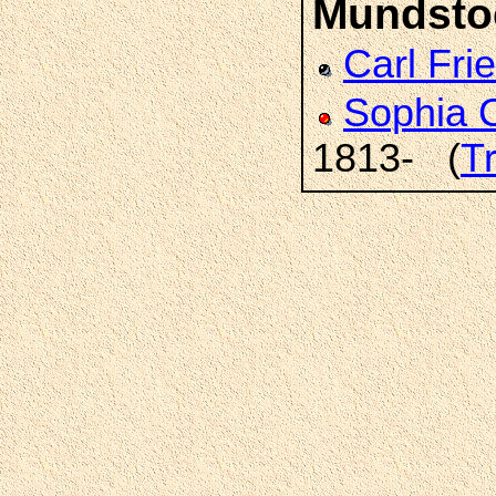
Mundsto
Carl Fri
Sophia 
1813- (
T